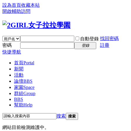
設為首頁
收藏本站
開啟輔助訪問
找回密碼
自動登錄
密碼
註冊
登錄
快捷導航
首頁
Portal
新聞
活動
論壇
BBS
家園
Space
群組
Group
BBS
幫助
Help
搜索
搜索
網站目前檢測維護中。