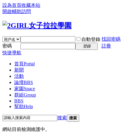
設為首頁
收藏本站
開啟輔助訪問
找回密碼
自動登錄
密碼
註冊
登錄
快捷導航
首頁
Portal
新聞
活動
論壇
BBS
家園
Space
群組
Group
BBS
幫助
Help
搜索
搜索
網站目前檢測維護中。