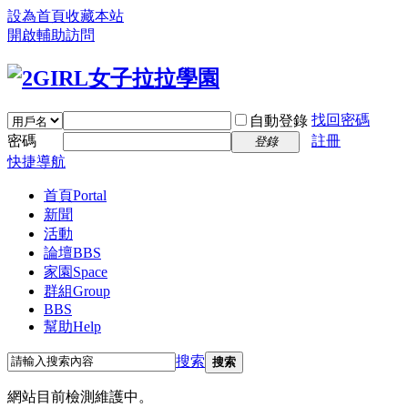
設為首頁
收藏本站
開啟輔助訪問
找回密碼
自動登錄
密碼
註冊
登錄
快捷導航
首頁
Portal
新聞
活動
論壇
BBS
家園
Space
群組
Group
BBS
幫助
Help
搜索
搜索
網站目前檢測維護中。