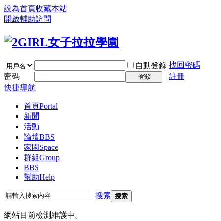
設為首頁
收藏本站
開啟輔助訪問
找回密碼
自動登錄
密碼
註冊
登錄
快捷導航
首頁
Portal
新聞
活動
論壇
BBS
家園
Space
群組
Group
BBS
幫助
Help
搜索
搜索
網站目前檢測維護中。