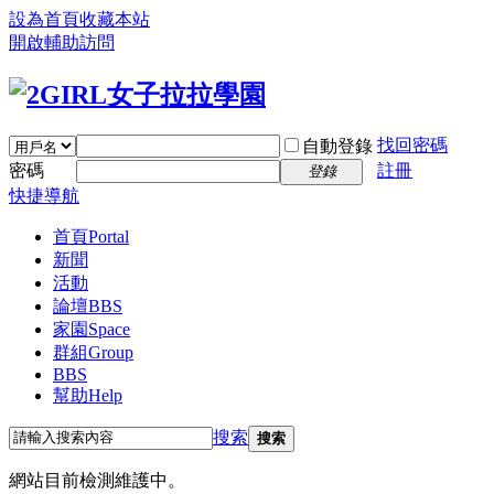
設為首頁
收藏本站
開啟輔助訪問
找回密碼
自動登錄
密碼
註冊
登錄
快捷導航
首頁
Portal
新聞
活動
論壇
BBS
家園
Space
群組
Group
BBS
幫助
Help
搜索
搜索
網站目前檢測維護中。