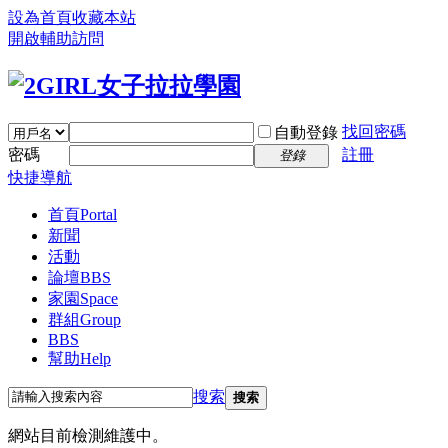
設為首頁
收藏本站
開啟輔助訪問
找回密碼
自動登錄
密碼
註冊
登錄
快捷導航
首頁
Portal
新聞
活動
論壇
BBS
家園
Space
群組
Group
BBS
幫助
Help
搜索
搜索
網站目前檢測維護中。