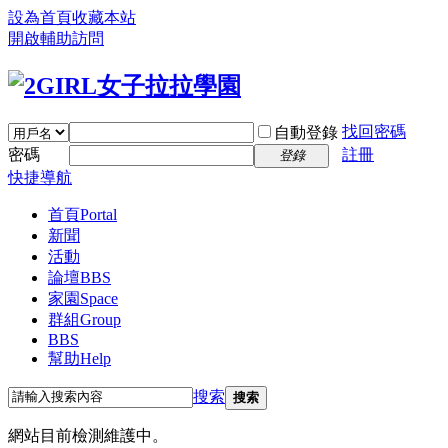
設為首頁
收藏本站
開啟輔助訪問
找回密碼
自動登錄
密碼
註冊
登錄
快捷導航
首頁
Portal
新聞
活動
論壇
BBS
家園
Space
群組
Group
BBS
幫助
Help
搜索
搜索
網站目前檢測維護中。