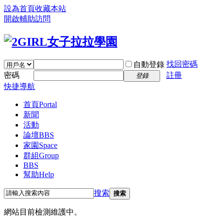
設為首頁
收藏本站
開啟輔助訪問
找回密碼
自動登錄
密碼
註冊
登錄
快捷導航
首頁
Portal
新聞
活動
論壇
BBS
家園
Space
群組
Group
BBS
幫助
Help
搜索
搜索
網站目前檢測維護中。