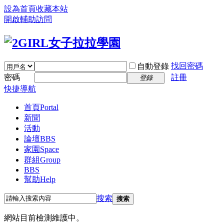
設為首頁
收藏本站
開啟輔助訪問
找回密碼
自動登錄
密碼
註冊
登錄
快捷導航
首頁
Portal
新聞
活動
論壇
BBS
家園
Space
群組
Group
BBS
幫助
Help
搜索
搜索
網站目前檢測維護中。