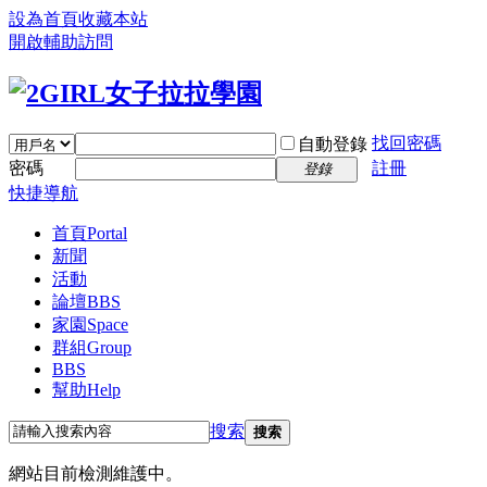
設為首頁
收藏本站
開啟輔助訪問
找回密碼
自動登錄
密碼
註冊
登錄
快捷導航
首頁
Portal
新聞
活動
論壇
BBS
家園
Space
群組
Group
BBS
幫助
Help
搜索
搜索
網站目前檢測維護中。