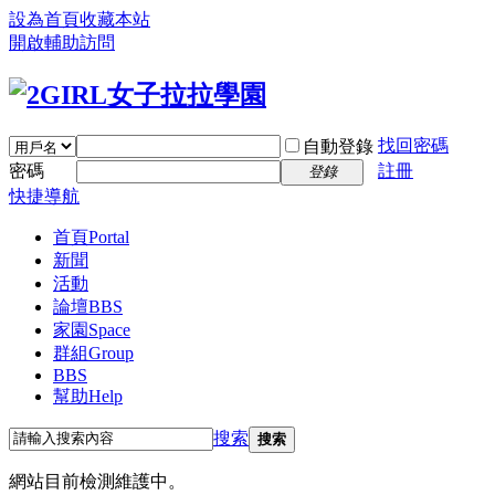
設為首頁
收藏本站
開啟輔助訪問
找回密碼
自動登錄
密碼
註冊
登錄
快捷導航
首頁
Portal
新聞
活動
論壇
BBS
家園
Space
群組
Group
BBS
幫助
Help
搜索
搜索
網站目前檢測維護中。