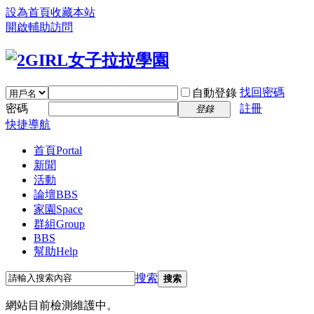
設為首頁
收藏本站
開啟輔助訪問
找回密碼
自動登錄
密碼
註冊
登錄
快捷導航
首頁
Portal
新聞
活動
論壇
BBS
家園
Space
群組
Group
BBS
幫助
Help
搜索
搜索
網站目前檢測維護中。