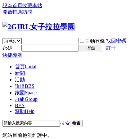
設為首頁
收藏本站
開啟輔助訪問
找回密碼
自動登錄
密碼
註冊
登錄
快捷導航
首頁
Portal
新聞
活動
論壇
BBS
家園
Space
群組
Group
BBS
幫助
Help
搜索
搜索
網站目前檢測維護中。