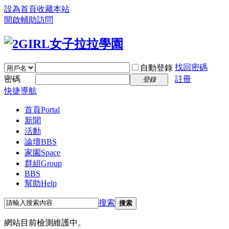
設為首頁
收藏本站
開啟輔助訪問
找回密碼
自動登錄
密碼
註冊
登錄
快捷導航
首頁
Portal
新聞
活動
論壇
BBS
家園
Space
群組
Group
BBS
幫助
Help
搜索
搜索
網站目前檢測維護中。