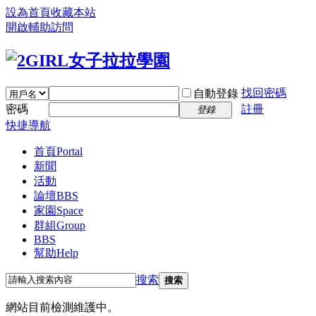
設為首頁
收藏本站
開啟輔助訪問
找回密碼
自動登錄
密碼
註冊
登錄
快捷導航
首頁
Portal
新聞
活動
論壇
BBS
家園
Space
群組
Group
BBS
幫助
Help
搜索
搜索
網站目前檢測維護中。