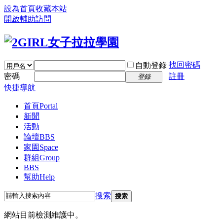
設為首頁
收藏本站
開啟輔助訪問
找回密碼
自動登錄
密碼
註冊
登錄
快捷導航
首頁
Portal
新聞
活動
論壇
BBS
家園
Space
群組
Group
BBS
幫助
Help
搜索
搜索
網站目前檢測維護中。