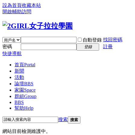
設為首頁
收藏本站
開啟輔助訪問
找回密碼
自動登錄
密碼
註冊
登錄
快捷導航
首頁
Portal
新聞
活動
論壇
BBS
家園
Space
群組
Group
BBS
幫助
Help
搜索
搜索
網站目前檢測維護中。