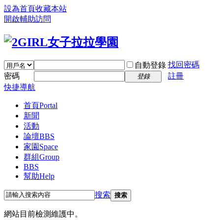
設為首頁
收藏本站
開啟輔助訪問
找回密碼
自動登錄
密碼
註冊
登錄
快捷導航
首頁
Portal
新聞
活動
論壇
BBS
家園
Space
群組
Group
BBS
幫助
Help
搜索
搜索
網站目前檢測維護中。