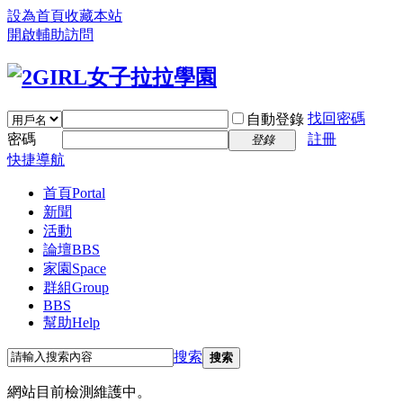
設為首頁
收藏本站
開啟輔助訪問
找回密碼
自動登錄
密碼
註冊
登錄
快捷導航
首頁
Portal
新聞
活動
論壇
BBS
家園
Space
群組
Group
BBS
幫助
Help
搜索
搜索
網站目前檢測維護中。