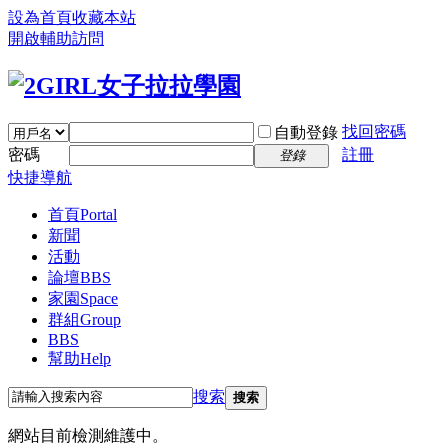
設為首頁
收藏本站
開啟輔助訪問
找回密碼
自動登錄
密碼
註冊
登錄
快捷導航
首頁
Portal
新聞
活動
論壇
BBS
家園
Space
群組
Group
BBS
幫助
Help
搜索
搜索
網站目前檢測維護中。