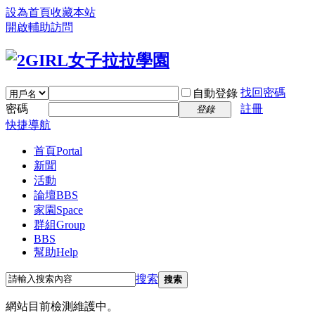
設為首頁
收藏本站
開啟輔助訪問
找回密碼
自動登錄
密碼
註冊
登錄
快捷導航
首頁
Portal
新聞
活動
論壇
BBS
家園
Space
群組
Group
BBS
幫助
Help
搜索
搜索
網站目前檢測維護中。