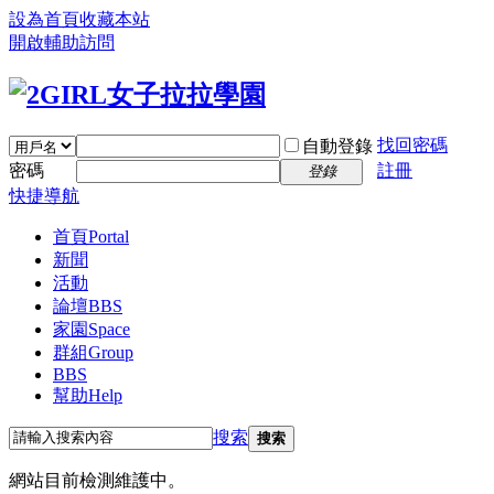
設為首頁
收藏本站
開啟輔助訪問
找回密碼
自動登錄
密碼
註冊
登錄
快捷導航
首頁
Portal
新聞
活動
論壇
BBS
家園
Space
群組
Group
BBS
幫助
Help
搜索
搜索
網站目前檢測維護中。