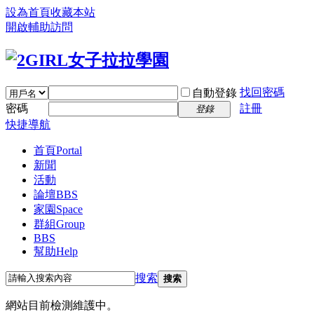
設為首頁
收藏本站
開啟輔助訪問
找回密碼
自動登錄
密碼
註冊
登錄
快捷導航
首頁
Portal
新聞
活動
論壇
BBS
家園
Space
群組
Group
BBS
幫助
Help
搜索
搜索
網站目前檢測維護中。