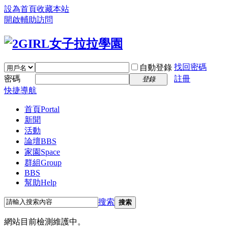
設為首頁
收藏本站
開啟輔助訪問
找回密碼
自動登錄
密碼
註冊
登錄
快捷導航
首頁
Portal
新聞
活動
論壇
BBS
家園
Space
群組
Group
BBS
幫助
Help
搜索
搜索
網站目前檢測維護中。