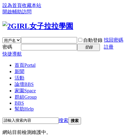
設為首頁
收藏本站
開啟輔助訪問
找回密碼
自動登錄
密碼
註冊
登錄
快捷導航
首頁
Portal
新聞
活動
論壇
BBS
家園
Space
群組
Group
BBS
幫助
Help
搜索
搜索
網站目前檢測維護中。