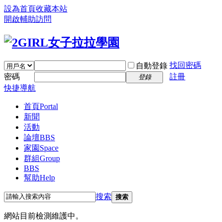
設為首頁
收藏本站
開啟輔助訪問
找回密碼
自動登錄
密碼
註冊
登錄
快捷導航
首頁
Portal
新聞
活動
論壇
BBS
家園
Space
群組
Group
BBS
幫助
Help
搜索
搜索
網站目前檢測維護中。