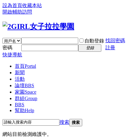
設為首頁
收藏本站
開啟輔助訪問
找回密碼
自動登錄
密碼
註冊
登錄
快捷導航
首頁
Portal
新聞
活動
論壇
BBS
家園
Space
群組
Group
BBS
幫助
Help
搜索
搜索
網站目前檢測維護中。