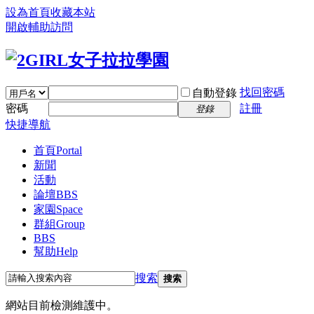
設為首頁
收藏本站
開啟輔助訪問
找回密碼
自動登錄
密碼
註冊
登錄
快捷導航
首頁
Portal
新聞
活動
論壇
BBS
家園
Space
群組
Group
BBS
幫助
Help
搜索
搜索
網站目前檢測維護中。