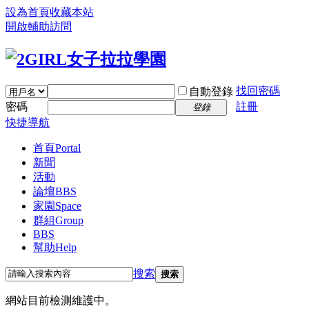
設為首頁
收藏本站
開啟輔助訪問
找回密碼
自動登錄
密碼
註冊
登錄
快捷導航
首頁
Portal
新聞
活動
論壇
BBS
家園
Space
群組
Group
BBS
幫助
Help
搜索
搜索
網站目前檢測維護中。