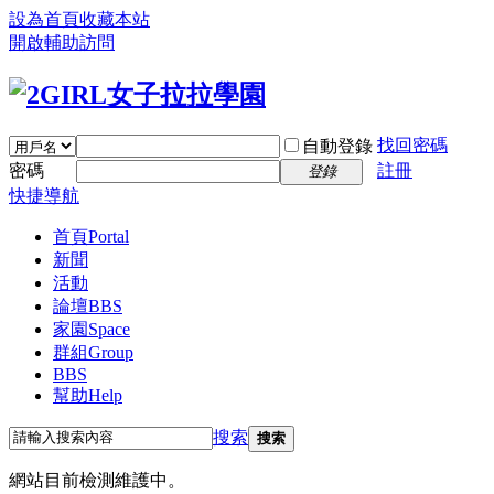
設為首頁
收藏本站
開啟輔助訪問
找回密碼
自動登錄
密碼
註冊
登錄
快捷導航
首頁
Portal
新聞
活動
論壇
BBS
家園
Space
群組
Group
BBS
幫助
Help
搜索
搜索
網站目前檢測維護中。