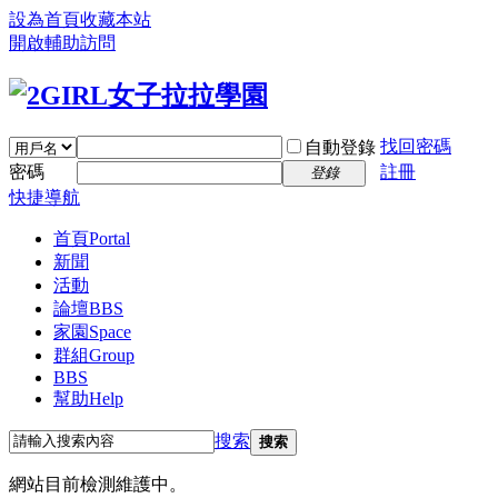
設為首頁
收藏本站
開啟輔助訪問
找回密碼
自動登錄
密碼
註冊
登錄
快捷導航
首頁
Portal
新聞
活動
論壇
BBS
家園
Space
群組
Group
BBS
幫助
Help
搜索
搜索
網站目前檢測維護中。