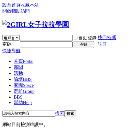
設為首頁
收藏本站
開啟輔助訪問
找回密碼
自動登錄
密碼
註冊
登錄
快捷導航
首頁
Portal
新聞
活動
論壇
BBS
家園
Space
群組
Group
BBS
幫助
Help
搜索
搜索
網站目前檢測維護中。