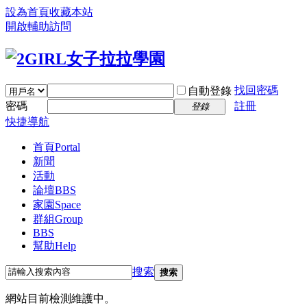
設為首頁
收藏本站
開啟輔助訪問
找回密碼
自動登錄
密碼
註冊
登錄
快捷導航
首頁
Portal
新聞
活動
論壇
BBS
家園
Space
群組
Group
BBS
幫助
Help
搜索
搜索
網站目前檢測維護中。