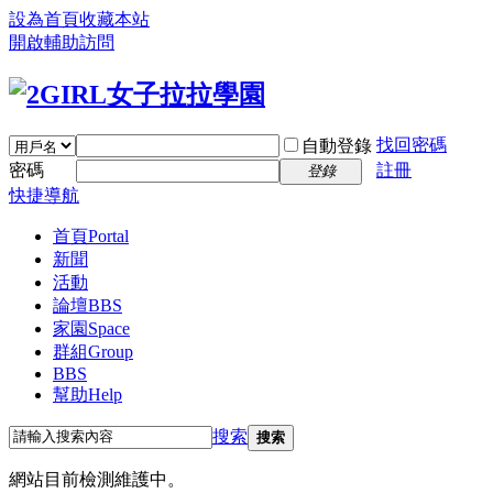
設為首頁
收藏本站
開啟輔助訪問
找回密碼
自動登錄
密碼
註冊
登錄
快捷導航
首頁
Portal
新聞
活動
論壇
BBS
家園
Space
群組
Group
BBS
幫助
Help
搜索
搜索
網站目前檢測維護中。