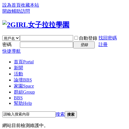
設為首頁
收藏本站
開啟輔助訪問
找回密碼
自動登錄
密碼
註冊
登錄
快捷導航
首頁
Portal
新聞
活動
論壇
BBS
家園
Space
群組
Group
BBS
幫助
Help
搜索
搜索
網站目前檢測維護中。