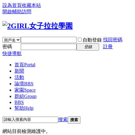
設為首頁
收藏本站
開啟輔助訪問
找回密碼
自動登錄
密碼
註冊
登錄
快捷導航
首頁
Portal
新聞
活動
論壇
BBS
家園
Space
群組
Group
BBS
幫助
Help
搜索
搜索
網站目前檢測維護中。