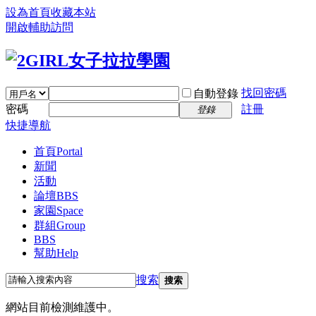
設為首頁
收藏本站
開啟輔助訪問
找回密碼
自動登錄
密碼
註冊
登錄
快捷導航
首頁
Portal
新聞
活動
論壇
BBS
家園
Space
群組
Group
BBS
幫助
Help
搜索
搜索
網站目前檢測維護中。