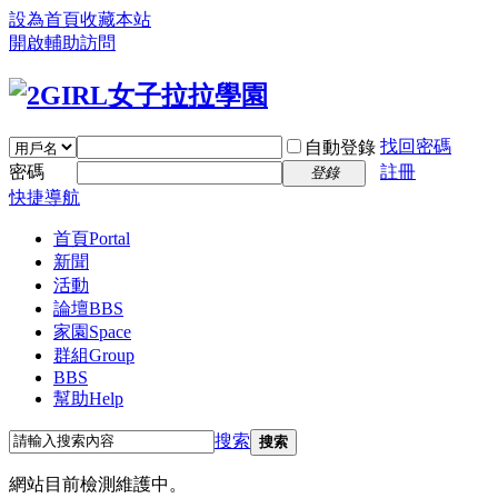
設為首頁
收藏本站
開啟輔助訪問
找回密碼
自動登錄
密碼
註冊
登錄
快捷導航
首頁
Portal
新聞
活動
論壇
BBS
家園
Space
群組
Group
BBS
幫助
Help
搜索
搜索
網站目前檢測維護中。