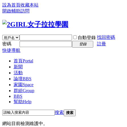
設為首頁
收藏本站
開啟輔助訪問
找回密碼
自動登錄
密碼
註冊
登錄
快捷導航
首頁
Portal
新聞
活動
論壇
BBS
家園
Space
群組
Group
BBS
幫助
Help
搜索
搜索
網站目前檢測維護中。