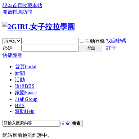
設為首頁
收藏本站
開啟輔助訪問
找回密碼
自動登錄
密碼
註冊
登錄
快捷導航
首頁
Portal
新聞
活動
論壇
BBS
家園
Space
群組
Group
BBS
幫助
Help
搜索
搜索
網站目前檢測維護中。