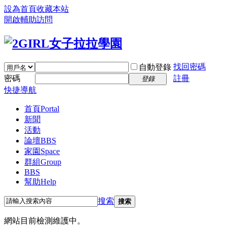
設為首頁
收藏本站
開啟輔助訪問
找回密碼
自動登錄
密碼
註冊
登錄
快捷導航
首頁
Portal
新聞
活動
論壇
BBS
家園
Space
群組
Group
BBS
幫助
Help
搜索
搜索
網站目前檢測維護中。