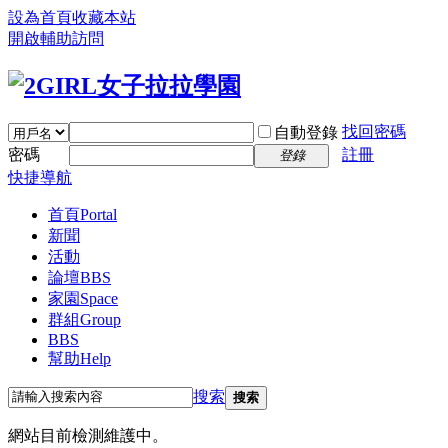
設為首頁
收藏本站
開啟輔助訪問
找回密碼
自動登錄
密碼
註冊
登錄
快捷導航
首頁
Portal
新聞
活動
論壇
BBS
家園
Space
群組
Group
BBS
幫助
Help
搜索
搜索
網站目前檢測維護中。