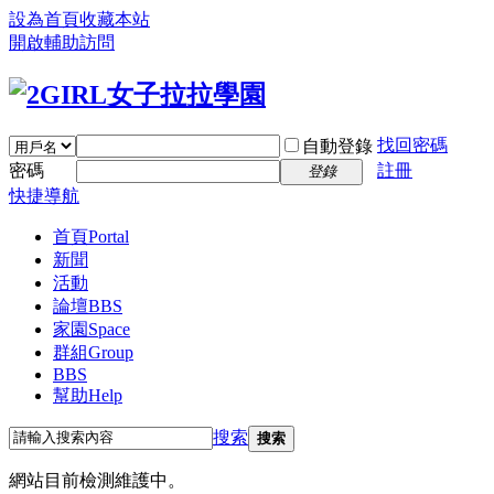
設為首頁
收藏本站
開啟輔助訪問
找回密碼
自動登錄
密碼
註冊
登錄
快捷導航
首頁
Portal
新聞
活動
論壇
BBS
家園
Space
群組
Group
BBS
幫助
Help
搜索
搜索
網站目前檢測維護中。