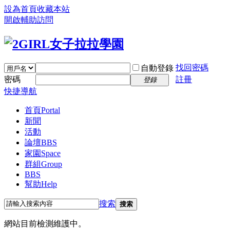
設為首頁
收藏本站
開啟輔助訪問
找回密碼
自動登錄
密碼
註冊
登錄
快捷導航
首頁
Portal
新聞
活動
論壇
BBS
家園
Space
群組
Group
BBS
幫助
Help
搜索
搜索
網站目前檢測維護中。