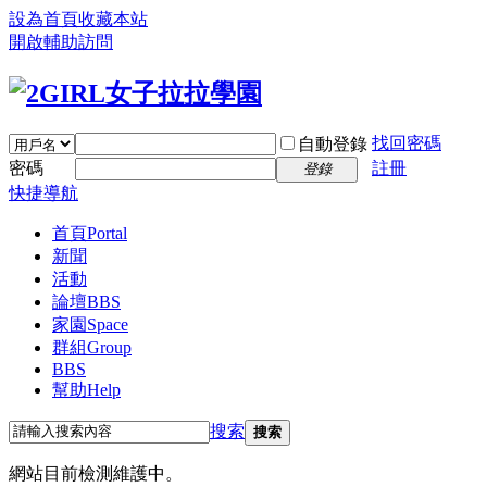
設為首頁
收藏本站
開啟輔助訪問
找回密碼
自動登錄
密碼
註冊
登錄
快捷導航
首頁
Portal
新聞
活動
論壇
BBS
家園
Space
群組
Group
BBS
幫助
Help
搜索
搜索
網站目前檢測維護中。