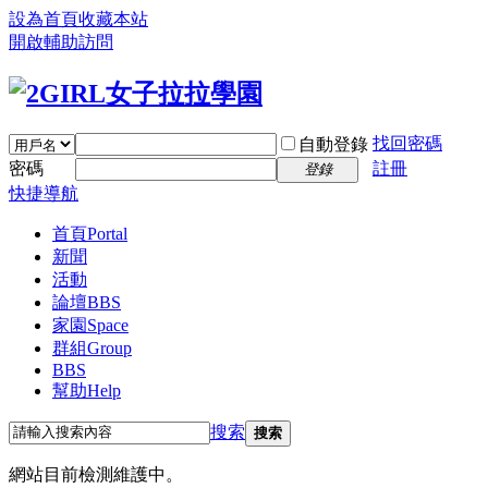
設為首頁
收藏本站
開啟輔助訪問
找回密碼
自動登錄
密碼
註冊
登錄
快捷導航
首頁
Portal
新聞
活動
論壇
BBS
家園
Space
群組
Group
BBS
幫助
Help
搜索
搜索
網站目前檢測維護中。