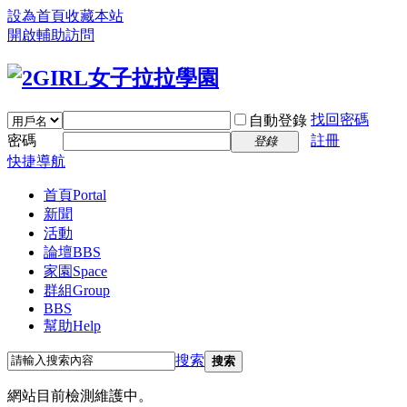
設為首頁
收藏本站
開啟輔助訪問
找回密碼
自動登錄
密碼
註冊
登錄
快捷導航
首頁
Portal
新聞
活動
論壇
BBS
家園
Space
群組
Group
BBS
幫助
Help
搜索
搜索
網站目前檢測維護中。