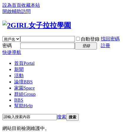
設為首頁
收藏本站
開啟輔助訪問
找回密碼
自動登錄
密碼
註冊
登錄
快捷導航
首頁
Portal
新聞
活動
論壇
BBS
家園
Space
群組
Group
BBS
幫助
Help
搜索
搜索
網站目前檢測維護中。