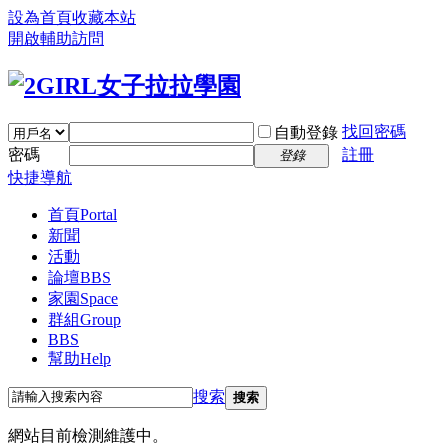
設為首頁
收藏本站
開啟輔助訪問
找回密碼
自動登錄
密碼
註冊
登錄
快捷導航
首頁
Portal
新聞
活動
論壇
BBS
家園
Space
群組
Group
BBS
幫助
Help
搜索
搜索
網站目前檢測維護中。