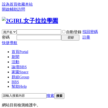
設為首頁
收藏本站
開啟輔助訪問
找回密碼
自動登錄
密碼
註冊
登錄
快捷導航
首頁
Portal
新聞
活動
論壇
BBS
家園
Space
群組
Group
BBS
幫助
Help
搜索
搜索
網站目前檢測維護中。